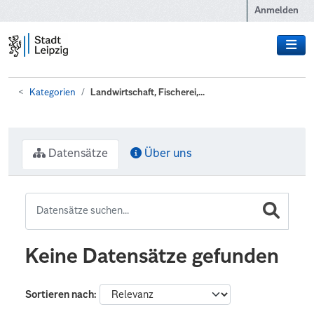
Zum Hauptinhalt wechseln
Anmelden
Kategorien
Landwirtschaft, Fischerei,...
Datensätze
Über uns
Keine Datensätze gefunden
Sortieren nach