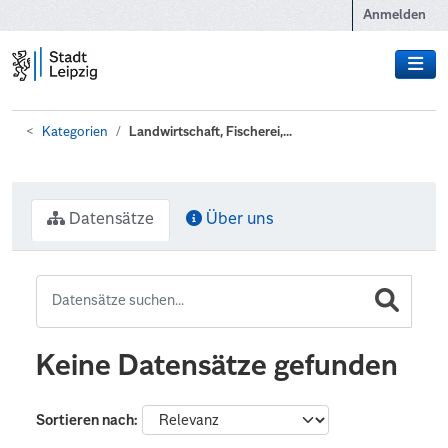
Zum Hauptinhalt wechseln
Anmelden
Kategorien
Landwirtschaft, Fischerei,...
Datensätze
Über uns
Keine Datensätze gefunden
Sortieren nach