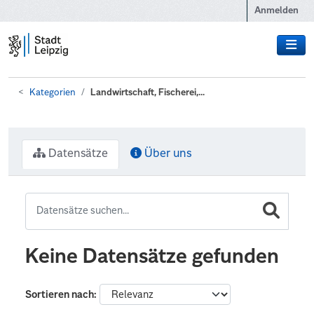
Zum Hauptinhalt wechseln
Anmelden
Kategorien
Landwirtschaft, Fischerei,...
Datensätze
Über uns
Keine Datensätze gefunden
Sortieren nach