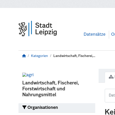
Zum Hauptinhalt wechseln
Datensätze
O
Kategorien
Landwirtschaft, Fischerei,...
Landwirtschaft, Fischerei,
Forstwirtschaft und
Nahrungsmittel
Organisationen
Ke