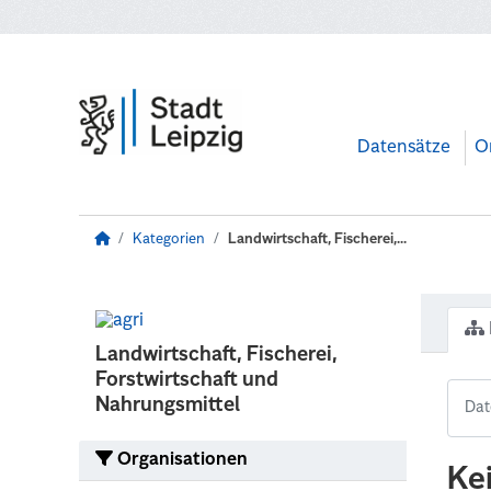
Zum Hauptinhalt wechseln
Datensätze
O
Kategorien
Landwirtschaft, Fischerei,...
Landwirtschaft, Fischerei,
Forstwirtschaft und
Nahrungsmittel
Organisationen
Ke