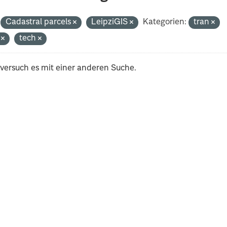
Cadastral parcels
LeipziGIS
Kategorien:
tran
i
tech
 versuch es mit einer anderen Suche.