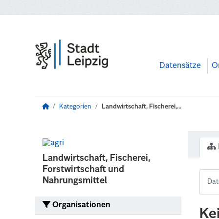
Zum Hauptinhalt wechseln
Datensätze
O
Kategorien
Landwirtschaft, Fischerei,...
Landwirtschaft, Fischerei,
Forstwirtschaft und
Nahrungsmittel
Organisationen
Ke