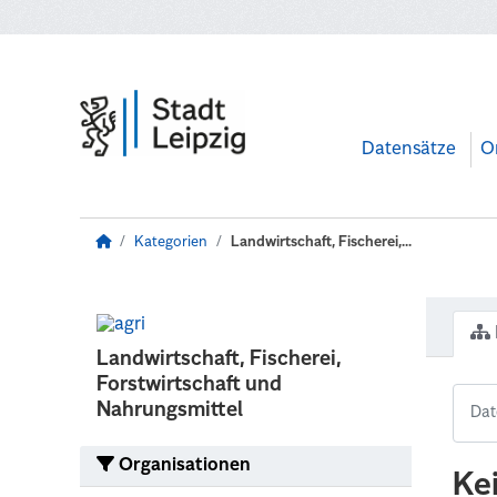
Zum Hauptinhalt wechseln
Datensätze
O
Kategorien
Landwirtschaft, Fischerei,...
Landwirtschaft, Fischerei,
Forstwirtschaft und
Nahrungsmittel
Organisationen
Ke