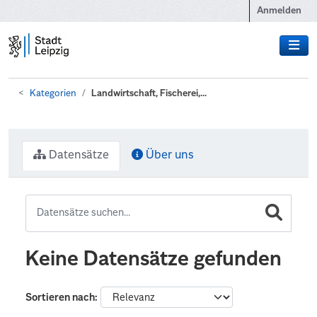
Zum Hauptinhalt wechseln
Anmelden
Kategorien
Landwirtschaft, Fischerei,...
Datensätze
Über uns
Keine Datensätze gefunden
Sortieren nach