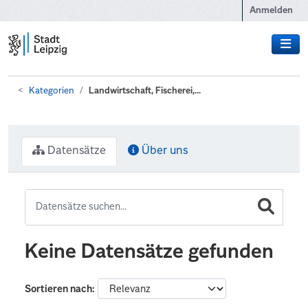
Zum Hauptinhalt wechseln
Anmelden
Kategorien
Landwirtschaft, Fischerei,...
Datensätze
Über uns
Keine Datensätze gefunden
Sortieren nach