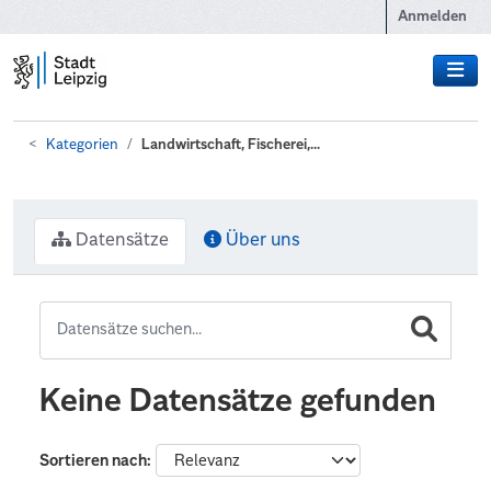
Zum Hauptinhalt wechseln
Anmelden
Kategorien
Landwirtschaft, Fischerei,...
Datensätze
Über uns
Keine Datensätze gefunden
Sortieren nach