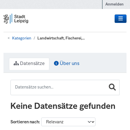
Zum Hauptinhalt wechseln
Anmelden
Kategorien
Landwirtschaft, Fischerei,...
Datensätze
Über uns
Keine Datensätze gefunden
Sortieren nach