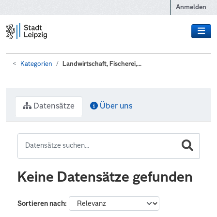
Zum Hauptinhalt wechseln
Anmelden
Kategorien
Landwirtschaft, Fischerei,...
Datensätze
Über uns
Keine Datensätze gefunden
Sortieren nach