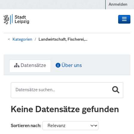
Zum Hauptinhalt wechseln
Anmelden
Kategorien
Landwirtschaft, Fischerei,...
Datensätze
Über uns
Keine Datensätze gefunden
Sortieren nach