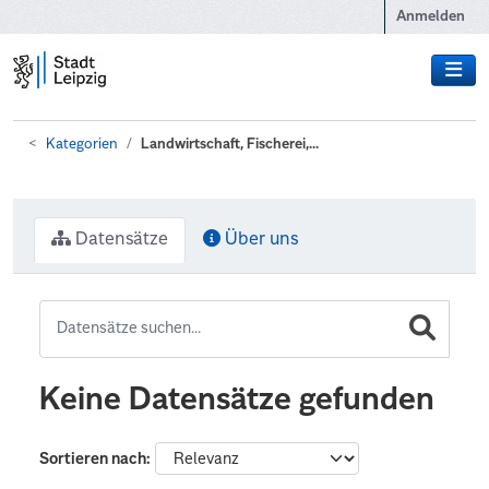
Zum Hauptinhalt wechseln
Anmelden
Kategorien
Landwirtschaft, Fischerei,...
Datensätze
Über uns
Keine Datensätze gefunden
Sortieren nach