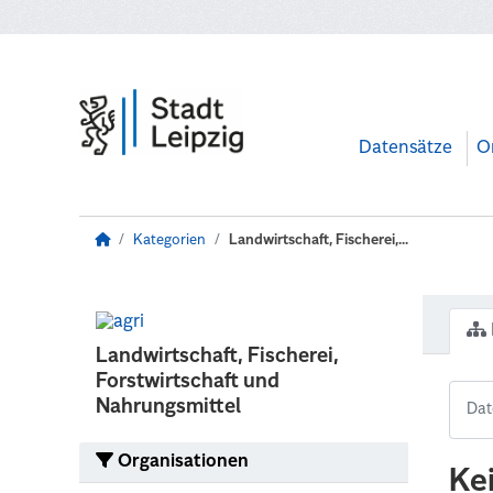
Zum Hauptinhalt wechseln
Datensätze
O
Kategorien
Landwirtschaft, Fischerei,...
Landwirtschaft, Fischerei,
Forstwirtschaft und
Nahrungsmittel
Organisationen
Ke