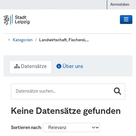
Zum Hauptinhalt wechseln
Anmelden
Kategorien
Landwirtschaft, Fischerei,...
Datensätze
Über uns
Keine Datensätze gefunden
Sortieren nach