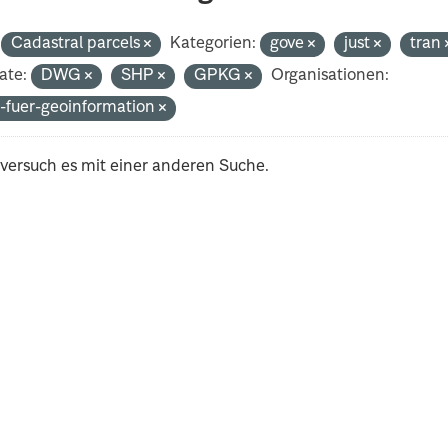
Cadastral parcels
Kategorien:
gove
just
tran
ate:
DWG
SHP
GPKG
Organisationen:
-fuer-geoinformation
 versuch es mit einer anderen Suche.