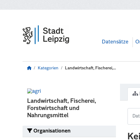
Zum Hauptinhalt wechseln
Datensätze
O
Kategorien
Landwirtschaft, Fischerei,...
Landwirtschaft, Fischerei,
Forstwirtschaft und
Nahrungsmittel
Organisationen
Ke