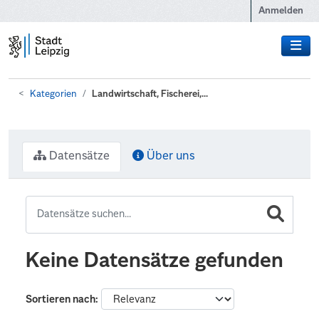
Zum Hauptinhalt wechseln
Anmelden
Kategorien
Landwirtschaft, Fischerei,...
Datensätze
Über uns
Keine Datensätze gefunden
Sortieren nach