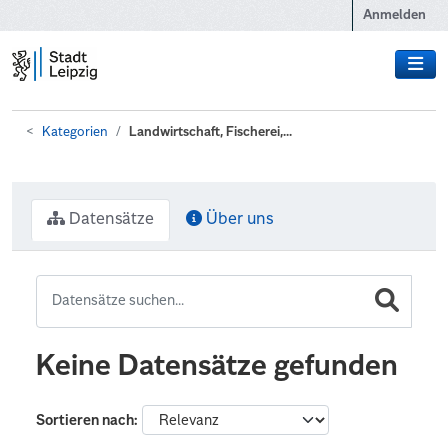
Zum Hauptinhalt wechseln
Anmelden
Kategorien
Landwirtschaft, Fischerei,...
Datensätze
Über uns
Keine Datensätze gefunden
Sortieren nach