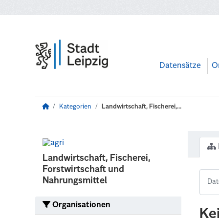
Zum Hauptinhalt wechseln
Datensätze
O
Kategorien
Landwirtschaft, Fischerei,...
Landwirtschaft, Fischerei,
Forstwirtschaft und
Nahrungsmittel
Organisationen
Ke