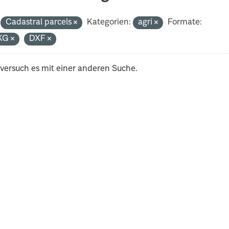
Cadastral parcels
Kategorien:
agri
Formate:
KG
DXF
 versuch es mit einer anderen Suche.