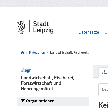
Zum Hauptinhalt wechseln
Datensätze
O
Kategorien
Landwirtschaft, Fischerei,...
Landwirtschaft, Fischerei,
Forstwirtschaft und
Nahrungsmittel
Organisationen
Ke