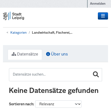
Zum Hauptinhalt wechseln
Anmelden
Kategorien
Landwirtschaft, Fischerei,...
Datensätze
Über uns
Keine Datensätze gefunden
Sortieren nach