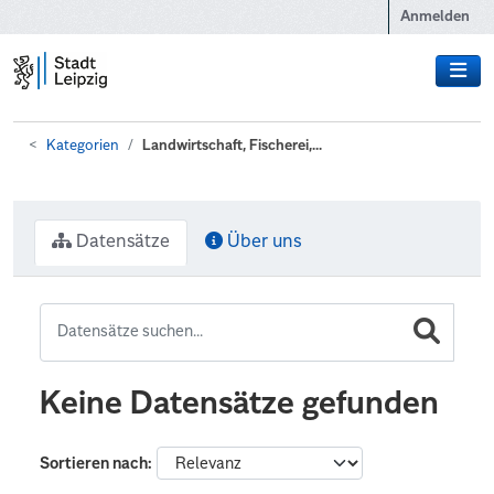
Zum Hauptinhalt wechseln
Anmelden
Kategorien
Landwirtschaft, Fischerei,...
Datensätze
Über uns
Keine Datensätze gefunden
Sortieren nach