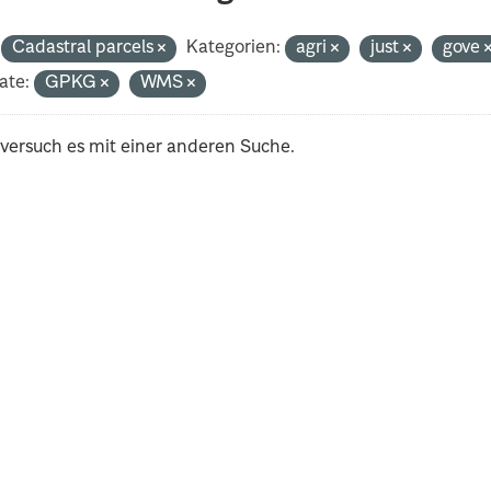
Cadastral parcels
Kategorien:
agri
just
gove
ate:
GPKG
WMS
 versuch es mit einer anderen Suche.