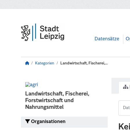
Zum Hauptinhalt wechseln
Datensätze
O
Kategorien
Landwirtschaft, Fischerei,...
Landwirtschaft, Fischerei,
Forstwirtschaft und
Nahrungsmittel
Organisationen
Ke