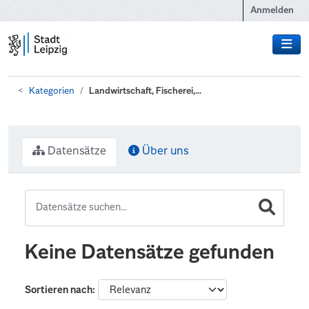
Zum Hauptinhalt wechseln
Anmelden
Kategorien
Landwirtschaft, Fischerei,...
Datensätze
Über uns
Keine Datensätze gefunden
Sortieren nach