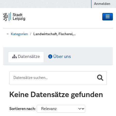
Zum Hauptinhalt wechseln
Anmelden
Kategorien
Landwirtschaft, Fischerei,...
Datensätze
Über uns
Keine Datensätze gefunden
Sortieren nach