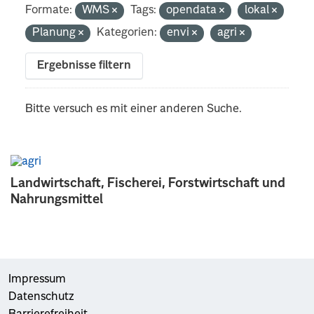
Formate:
WMS
Tags:
opendata
lokal
Planung
Kategorien:
envi
agri
Ergebnisse filtern
Bitte versuch es mit einer anderen Suche.
Landwirtschaft, Fischerei, Forstwirtschaft und
Nahrungsmittel
Impressum
Datenschutz