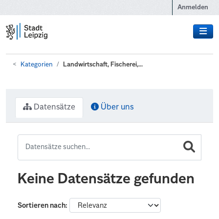
Zum Hauptinhalt wechseln
Anmelden
Kategorien
Landwirtschaft, Fischerei,...
Datensätze
Über uns
Keine Datensätze gefunden
Sortieren nach