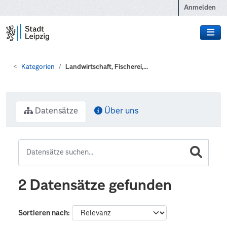
Zum Hauptinhalt wechseln
Anmelden
Kategorien
Landwirtschaft, Fischerei,...
Datensätze
Über uns
2 Datensätze gefunden
Sortieren nach