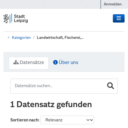
Zum Hauptinhalt wechseln
Anmelden
Kategorien
Landwirtschaft, Fischerei,...
Datensätze
Über uns
1 Datensatz gefunden
Sortieren nach