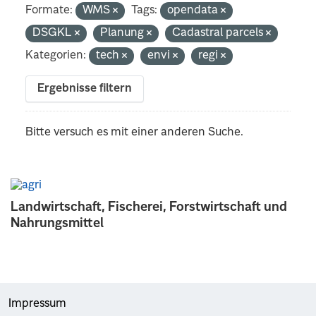
Formate:
WMS
Tags:
opendata
DSGKL
Planung
Cadastral parcels
Kategorien:
tech
envi
regi
Ergebnisse filtern
Bitte versuch es mit einer anderen Suche.
Landwirtschaft, Fischerei, Forstwirtschaft und
Nahrungsmittel
Impressum