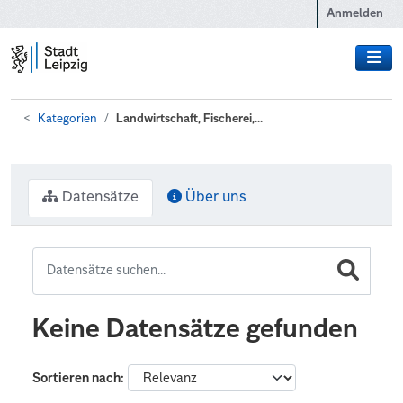
Zum Hauptinhalt wechseln
Anmelden
Kategorien
Landwirtschaft, Fischerei,...
Datensätze
Über uns
Keine Datensätze gefunden
Sortieren nach