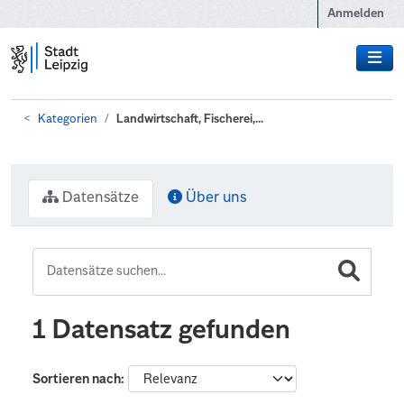
Zum Hauptinhalt wechseln
Anmelden
Kategorien
Landwirtschaft, Fischerei,...
Datensätze
Über uns
1 Datensatz gefunden
Sortieren nach