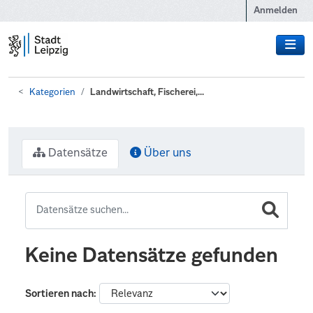
Zum Hauptinhalt wechseln
Anmelden
Kategorien
Landwirtschaft, Fischerei,...
Datensätze
Über uns
Keine Datensätze gefunden
Sortieren nach