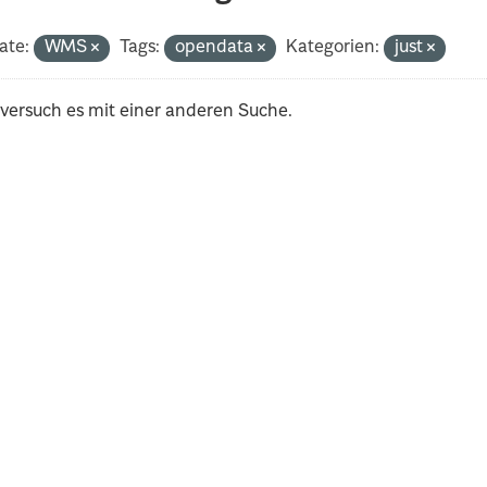
ate:
WMS
Tags:
opendata
Kategorien:
just
 versuch es mit einer anderen Suche.