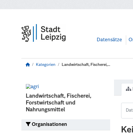
Zum Hauptinhalt wechseln
Datensätze
O
Kategorien
Landwirtschaft, Fischerei,...
Landwirtschaft, Fischerei,
Forstwirtschaft und
Nahrungsmittel
Organisationen
Ke