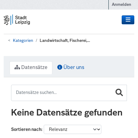
Zum Hauptinhalt wechseln
Anmelden
Kategorien
Landwirtschaft, Fischerei,...
Datensätze
Über uns
Keine Datensätze gefunden
Sortieren nach