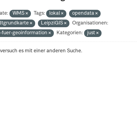
ate:
WMS
Tags:
lokal
opendata
dtgrundkarte
LeipziGIS
Organisationen:
-fuer-geoinformation
Kategorien:
just
 versuch es mit einer anderen Suche.