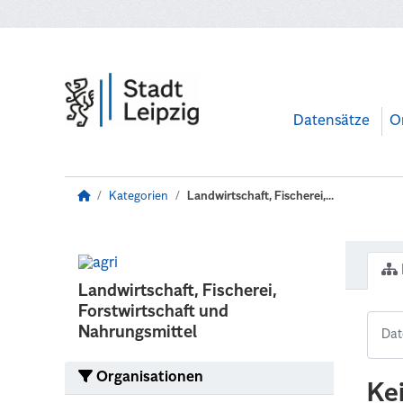
Zum Hauptinhalt wechseln
Datensätze
O
Kategorien
Landwirtschaft, Fischerei,...
Landwirtschaft, Fischerei,
Forstwirtschaft und
Nahrungsmittel
Organisationen
Ke