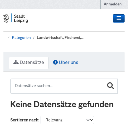
Zum Hauptinhalt wechseln
Anmelden
Kategorien
Landwirtschaft, Fischerei,...
Datensätze
Über uns
Keine Datensätze gefunden
Sortieren nach