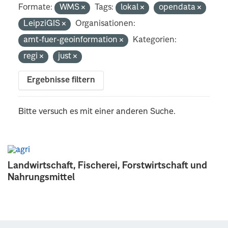
Formate:
WMS
Tags:
lokal
opendata
LeipziGIS
Organisationen:
amt-fuer-geoinformation
Kategorien:
regi
just
Ergebnisse filtern
Bitte versuch es mit einer anderen Suche.
Landwirtschaft, Fischerei, Forstwirtschaft und
Nahrungsmittel