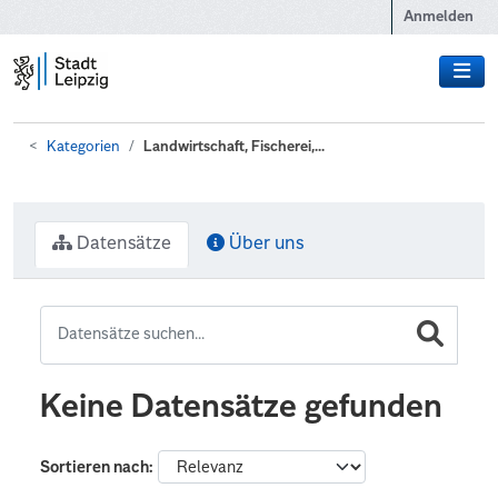
Zum Hauptinhalt wechseln
Anmelden
Kategorien
Landwirtschaft, Fischerei,...
Datensätze
Über uns
Keine Datensätze gefunden
Sortieren nach