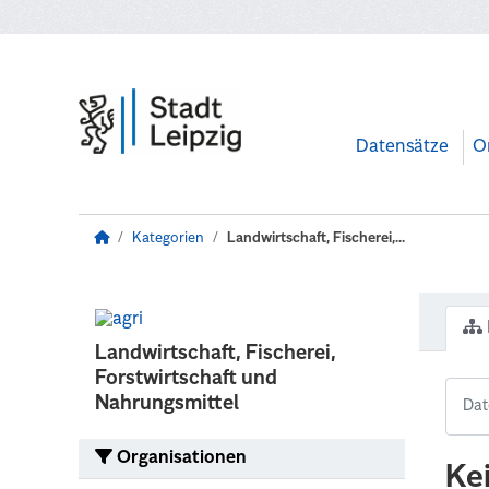
Zum Hauptinhalt wechseln
Datensätze
O
Kategorien
Landwirtschaft, Fischerei,...
Landwirtschaft, Fischerei,
Forstwirtschaft und
Nahrungsmittel
Organisationen
Ke