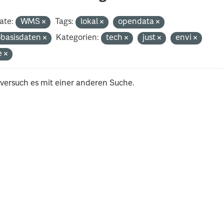
ate:
WMS
Tags:
lokal
opendata
basisdaten
Kategorien:
tech
just
envi
e
 versuch es mit einer anderen Suche.