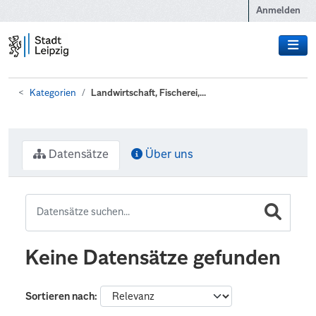
Zum Hauptinhalt wechseln
Anmelden
Kategorien
Landwirtschaft, Fischerei,...
Datensätze
Über uns
Keine Datensätze gefunden
Sortieren nach