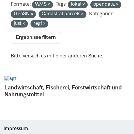
Formate:
WMS
Tags:
lokal
opendata
GeoSN
Cadastral parcels
Kategorien:
just
regi
Ergebnisse filtern
Bitte versuch es mit einer anderen Suche.
Landwirtschaft, Fischerei, Forstwirtschaft und
Nahrungsmittel
Impressum