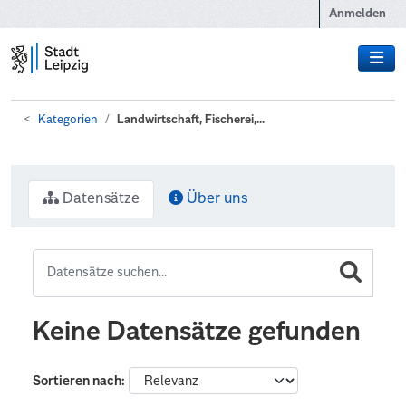
Zum Hauptinhalt wechseln
Anmelden
Kategorien
Landwirtschaft, Fischerei,...
Datensätze
Über uns
Keine Datensätze gefunden
Sortieren nach