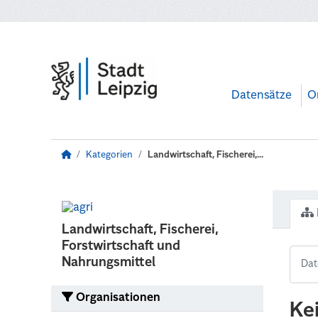
Zum Hauptinhalt wechseln
Datensätze
O
Kategorien
Landwirtschaft, Fischerei,...
Landwirtschaft, Fischerei,
Forstwirtschaft und
Nahrungsmittel
Organisationen
Ke