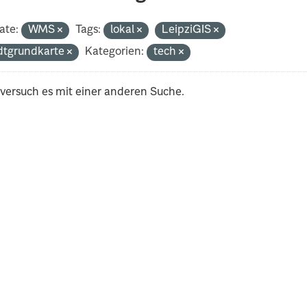
ate:
WMS
Tags:
lokal
LeipziGIS
dtgrundkarte
Kategorien:
tech
 versuch es mit einer anderen Suche.