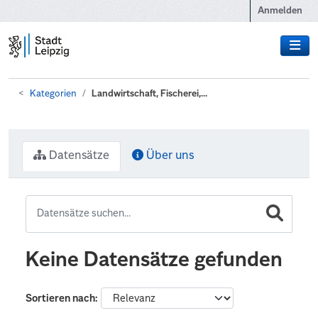
Zum Hauptinhalt wechseln
Anmelden
Kategorien
Landwirtschaft, Fischerei,...
Datensätze
Über uns
Keine Datensätze gefunden
Sortieren nach