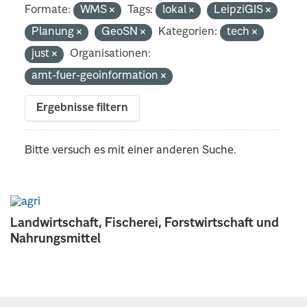
Formate:
WMS
Tags:
lokal
LeipziGIS
Planung
GeoSN
Kategorien:
tech
just
Organisationen:
amt-fuer-geoinformation
Ergebnisse filtern
Bitte versuch es mit einer anderen Suche.
Landwirtschaft, Fischerei, Forstwirtschaft und
Nahrungsmittel