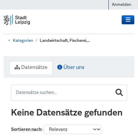
Zum Hauptinhalt wechseln
Anmelden
Kategorien
Landwirtschaft, Fischerei,...
Datensätze
Über uns
Keine Datensätze gefunden
Sortieren nach