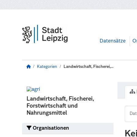
Zum Hauptinhalt wechseln
Datensätze
O
Kategorien
Landwirtschaft, Fischerei,...
Landwirtschaft, Fischerei,
Forstwirtschaft und
Nahrungsmittel
Organisationen
Ke