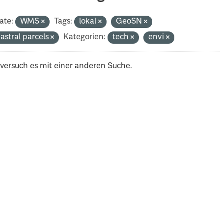
ate:
WMS
Tags:
lokal
GeoSN
astral parcels
Kategorien:
tech
envi
 versuch es mit einer anderen Suche.