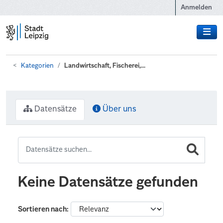
Zum Hauptinhalt wechseln
Anmelden
Kategorien
Landwirtschaft, Fischerei,...
Datensätze
Über uns
Keine Datensätze gefunden
Sortieren nach