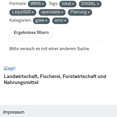
Formate:
WMS
Tags:
lokal
DSGKL
LeipziGIS
opendata
Planung
Kategorien:
gove
envi
Ergebnisse filtern
Bitte versuch es mit einer anderen Suche.
Landwirtschaft, Fischerei, Forstwirtschaft und
Nahrungsmittel
Impressum