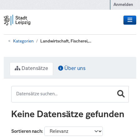
Zum Hauptinhalt wechseln
Anmelden
Kategorien
Landwirtschaft, Fischerei,...
Datensätze
Über uns
Keine Datensätze gefunden
Sortieren nach