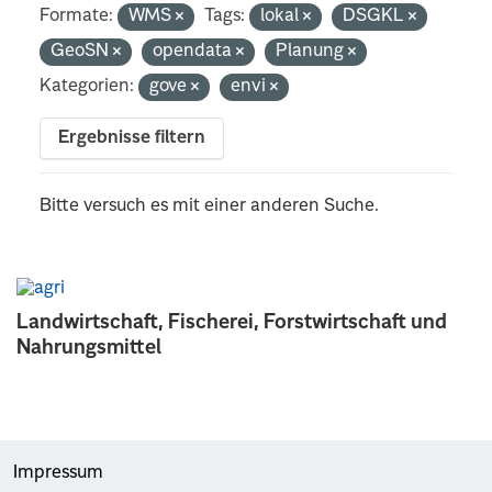
Formate:
WMS
Tags:
lokal
DSGKL
GeoSN
opendata
Planung
Kategorien:
gove
envi
Ergebnisse filtern
Bitte versuch es mit einer anderen Suche.
Landwirtschaft, Fischerei, Forstwirtschaft und
Nahrungsmittel
Impressum