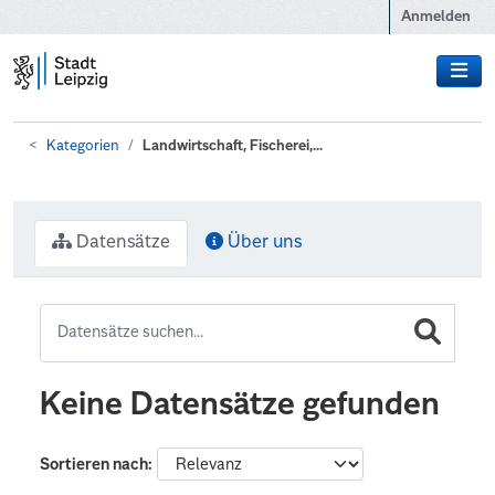
Zum Hauptinhalt wechseln
Anmelden
Kategorien
Landwirtschaft, Fischerei,...
Datensätze
Über uns
Keine Datensätze gefunden
Sortieren nach