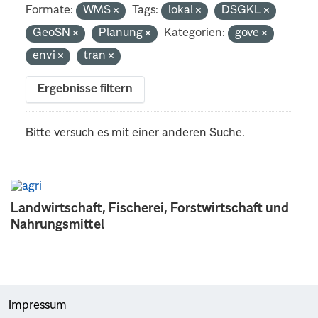
Formate:
WMS
Tags:
lokal
DSGKL
GeoSN
Planung
Kategorien:
gove
envi
tran
Ergebnisse filtern
Bitte versuch es mit einer anderen Suche.
Landwirtschaft, Fischerei, Forstwirtschaft und
Nahrungsmittel
Impressum