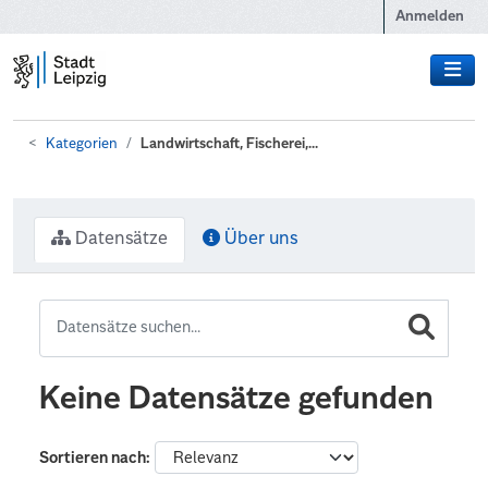
Zum Hauptinhalt wechseln
Anmelden
Kategorien
Landwirtschaft, Fischerei,...
Datensätze
Über uns
Keine Datensätze gefunden
Sortieren nach