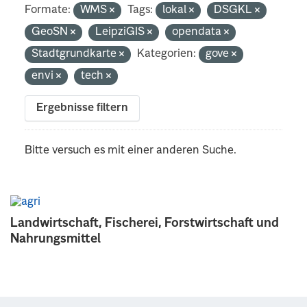
Formate:
WMS
Tags:
lokal
DSGKL
GeoSN
LeipziGIS
opendata
Stadtgrundkarte
Kategorien:
gove
envi
tech
Ergebnisse filtern
Bitte versuch es mit einer anderen Suche.
Landwirtschaft, Fischerei, Forstwirtschaft und
Nahrungsmittel