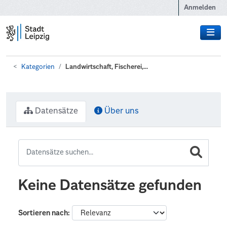
Zum Hauptinhalt wechseln
Anmelden
Kategorien
Landwirtschaft, Fischerei,...
Datensätze
Über uns
Keine Datensätze gefunden
Sortieren nach