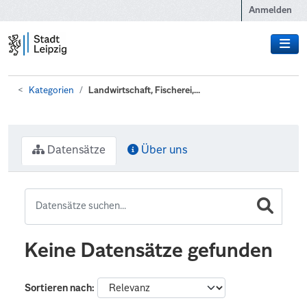
Zum Hauptinhalt wechseln
Anmelden
Kategorien
Landwirtschaft, Fischerei,...
Datensätze
Über uns
Keine Datensätze gefunden
Sortieren nach